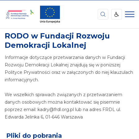
Fundacja
Rozwoju
Demokracji
STRONA
POLITYKA PRYWATNOŚCI RODO
Lokalnej
GŁÓWNA
im.
RODO w Fundacji Rozwoju
Jerzego
Demokracji Lokalnej
Regulskiego
Informacje dotyczące przetwarzania danych w Fundacji
Rozwoju Demokracji Lokalnej znajdują się w poniższej
Polityce Prywatności oraz w załączonych do niej klauzulach
informacyjnych.
We wszelkich sprawach związanych z przetwarzaniem
danych osobowych można kontaktować się pisemnie
poprzez email: kadry@frdl.org.pl lub na adres FRDL ul.
Edwarda Jelinka 6, 01-646 Warszawa
Pliki do pobrania