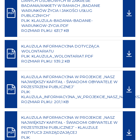
DANYCH OSOBOWYCH W ZAKRESIE
BADANIA/ANKIETY W RAMACH „BADANIE
WARUNKÓW ŻYCIA I JAKOŚCI USŁUG
PDF
PUBLICZNYCH”
PLIK: KLAUZULA-BADANIA-BADANIE-
WARUNKOW-ZYCIA.PDF
ROZMIAR PLIKU: 631,7 KB
KLAUZULA INFORMACYJNA DOTYCZĄCA
WOLONTARIATU
PDF
PLIK: KLAUZULA_WOLONTARIAT.PDF
ROZMIAR PLIKU: 939,2 KB
KLAUZULA INFORMACYJNA W PROJEKCIE „NASZ
NAJWIĘKSZY KAPITAŁ - ŚWIADOMI OBYWATELE W
PRZESTRZENI PUBLICZNEJ”
PDF
PLIK:
KLAUZULA_INFORMACYJNA_W_PROJEKCIE_NASZ_NAJWIEKSZ
ROZMIAR PLIKU: 201,1 KB
KLAUZULA INFORMACYJNA W PROJEKCIE „NASZ
NAJWIĘKSZY KAPITAŁ - ŚWIADOMI OBYWATELE W
PRZESTRZENI PUBLICZNEJ” - KLAUZULE
INSTYTUCJI ZARZĄDZAJĄCEJ
PDF
PLIK: