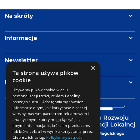
Ży
Wolters
Unia
Re
Kluwer
Metropolii
Polskich
Na skróty
im.
Pawła
Adamowicza
Informacje
Newsletter
×
Ta strona używa plików
cookie
Kontakt
Używamy plików cookie w celu
personalizacji treści, reklam i analizy
naszego ruchu. Udostępniamy również
informacje o tym, jak korzystasz z naszej
witryny, naszym partnerom reklamowym i
analitycznym, którzy mogą łączyć je z
innymi informacjami, które im przekazałeś
lub które zebrali w wyniku korzystania przez
Ciebie z ich usług.
Polityka prywatności