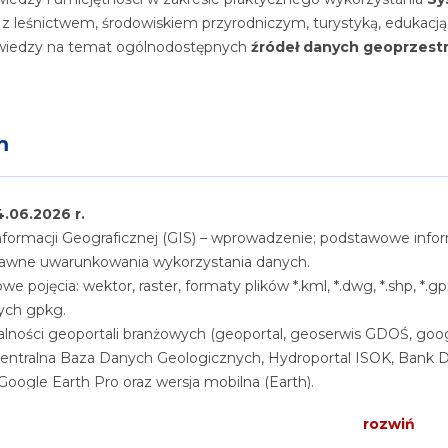
z leśnictwem, środowiskiem przyrodniczym, turystyką, edukacją
 wiedzy na temat ogólnodostępnych
źródeł danych geoprzes
m
4.06.2026 r.
nformacji Geograficznej (GIS) – wprowadzenie; podstawowe informa
rawne uwarunkowania wykorzystania danych.
e pojęcia: wektor, raster, formaty plików *.kml, *.dwg, *.shp, *.gpx, 
ych gpkg.
alności geoportali branżowych (geoportal, geoserwis GDOŚ, go
 Centralna Baza Danych Geologicznych, Hydroportal ISOK, Bank 
Google Earth Pro oraz wersja mobilna (Earth).
alności programu QGIS (tworzenie i wczytywanie warstw, układy 
rozwiń
 narzędzia, pomocne wtyczki).