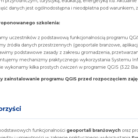
m przyrodniczym, turystyką, edukacją, energetyką itd. Aktualnie 
zęść danych jest ogólnodostępna i nieodpłatna pod warunkiem, że
roponowanego szkolenia:
my uczestników z podstawową funkcjonalnością programu QGi
 źródła danych przestrzennych (geoportale branżowe, aplikacje)
awimy podstawowe zasady z zakresu gromadzenia, przetwarzania
ntujemy mechanizmy praktycznego wykorzystania Systemu Inform
e wykonamy kilka prostych ćwiczeń w programie QGIS (3.22 Biał
y zainstalowanie programu QGIS przed rozpoczęciem zaję
orzyści
 podstawowych funkcjonalności
geoportali branżowych
oraz pr
wiedzy i umiejętności w zakresie praktycznego wykorzystania
Sy