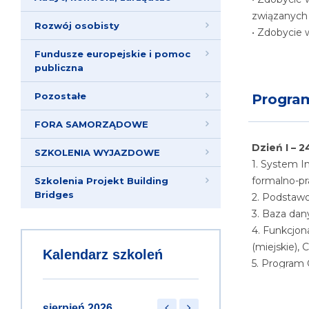
związanych 
Rozwój osobisty
• Zdobycie
Fundusze europejskie i pomoc
publiczna
Pozostałe
Progra
FORA SAMORZĄDOWE
Dzień I – 2
SZKOLENIA WYJAZDOWE
1. System I
formalno-p
Szkolenia Projekt Building
Bridges
2. Podstawow
3. Baza dan
4. Funkcjon
(miejskie),
Kalendarz szkoleń
5. Program 
6. Funkcjon
podstawowe
sierpień 2026