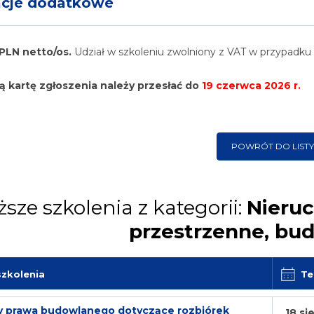
acje dodatkowe
PLN netto/os.
Udział w szkoleniu zwolniony z VAT w przypadku 
 kartę zgłoszenia należy przesłać
do
19 czerwca 2026 r.
POWRÓT DO LISTY
ższe szkolenia z kategorii:
Nieru
przestrzenne, bu
szkolenia
Te
y prawa budowlanego dotyczące rozbiórek
18 si