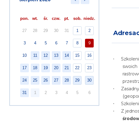
7. Dostępne
8. Pobieran
9. Wspólna 
pon.
wt.
śr.
czw.
pt.
sob.
niedz.
• tworzenie
27
28
29
30
31
1
2
• obliczanie
Adresac
• georeferen
3
4
5
6
7
8
9
• wykorzyst
• przygotow
10
11
12
13
14
15
16
Szkolen
• dyskusja, 
swoich 
17
18
19
20
21
22
23
rastrow
24
25
26
27
28
29
30
przestr
Zasadny
31
1
2
3
4
5
6
(geopor
Szkoleni
Z jedno
środow