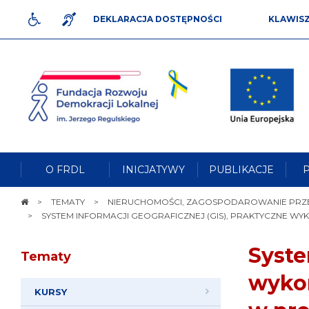
DEKLARACJA DOSTĘPNOŚCI
KLAWIS
DLA NIEPEŁNOSPRAWNYCH
JĘZYK MIGOWY
Fundacja
Rozwoju
Przejdź do tre
Demokracji
Lokalnej
Mapa witry
im.
Jerzego
Wersja teksto
Regulskiego
O FRDL
INICJATYWY
PUBLIKACJE
Wersja kontrasto
Wyszukiwar
STRONA
TEMATY
NIERUCHOMOŚCI, ZAGOSPODAROWANIE PRZ
GŁÓWNA
SYSTEM INFORMACJI GEOGRAFICZNEJ (GIS), PRAKTYCZNE WY
Mak
Macu
Syste
Tematy
wykor
KURSY