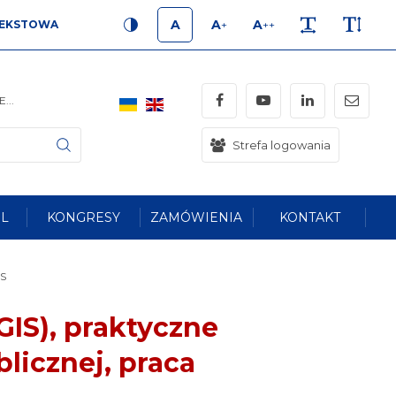
A
A
A
EKSTOWA
+
++
KONTRAST
ROZMIAR 1
ROZMIAR 2
ROZMIAR 3
ODSTĘPY
WYSOKOŚĆ 
Facebook
YouTube
LinkedIn
mail
...
Strefa logowania
Szukaj
L
KONGRESY
ZAMÓWIENIA
KONTAKT
S
GIS), praktyczne
licznej, praca