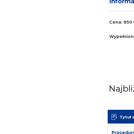
Inform
Cena: 850 
Wypełnioną
Najbli
Tytuł 
Procedur