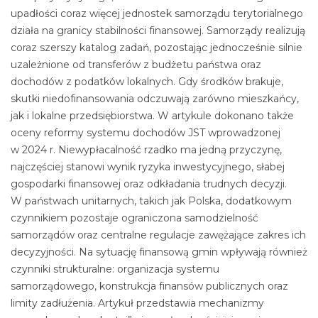
upadłości coraz więcej jednostek samorządu terytorialnego
działa na granicy stabilności finansowej. Samorządy realizują
coraz szerszy katalog zadań, pozostając jednocześnie silnie
uzależnione od transferów z budżetu państwa oraz
dochodów z podatków lokalnych. Gdy środków brakuje,
skutki niedofinansowania odczuwają zarówno mieszkańcy,
jak i lokalne przedsiębiorstwa. W artykule dokonano także
oceny reformy systemu dochodów JST wprowadzonej
w 2024 r. Niewypłacalność rzadko ma jedną przyczynę,
najczęściej stanowi wynik ryzyka inwestycyjnego, słabej
gospodarki finansowej oraz odkładania trudnych decyzji.
W państwach unitarnych, takich jak Polska, dodatkowym
czynnikiem pozostaje ograniczona samodzielność
samorządów oraz centralne regulacje zawężające zakres ich
decyzyjności. Na sytuację finansową gmin wpływają również
czynniki strukturalne: organizacja systemu
samorządowego, konstrukcja finansów publicznych oraz
limity zadłużenia. Artykuł przedstawia mechanizmy