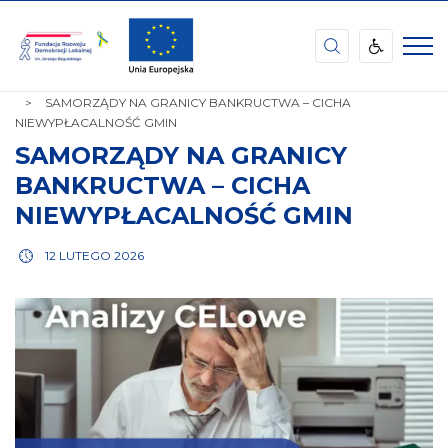
Fundacja
Rozwoju
Demokracji
STRONA
INFORMACJE
OPINIE FRDL
Lokalnej
GŁÓWNA
SAMORZĄDY NA GRANICY BANKRUCTWA – CICHA
im.
NIEWYPŁACALNOŚĆ GMIN
Jerzego
Regulskiego
SAMORZĄDY NA GRANICY
BANKRUCTWA – CICHA
NIEWYPŁACALNOŚĆ GMIN
12 LUTEGO 2026