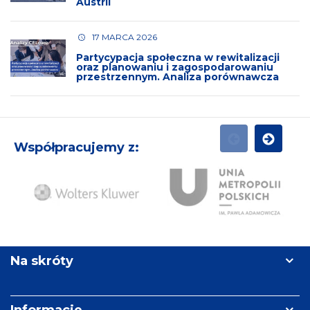
Austrii
17 MARCA 2026
Partycypacja społeczna w rewitalizacji
oraz planowaniu i zagospodarowaniu
przestrzennym. Analiza porównawcza
Współpracujemy z:
POPRZEDNI
NASTĘPN
Ży
Wolters
Unia
Re
Kluwer
Metropolii
Polskich
Na skróty
im.
Pawła
Adamowicza