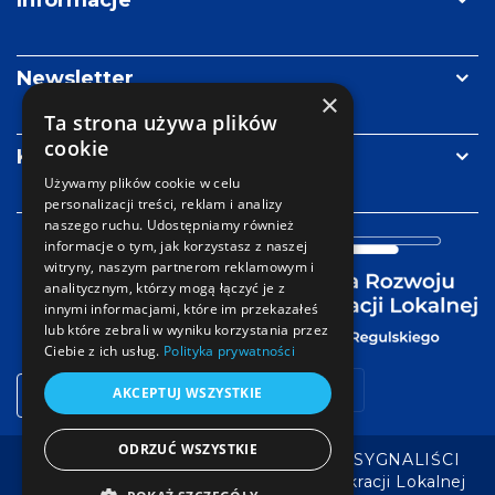
Informacje
Newsletter
×
Ta strona używa plików
cookie
Kontakt
Używamy plików cookie w celu
personalizacji treści, reklam i analizy
naszego ruchu. Udostępniamy również
informacje o tym, jak korzystasz z naszej
witryny, naszym partnerom reklamowym i
analitycznym, którzy mogą łączyć je z
innymi informacjami, które im przekazałeś
lub które zebrali w wyniku korzystania przez
Ciebie z ich usług.
Polityka prywatności
Strefa
AKCEPTUJ WSZYSTKIE
Facebook
YouTube
LinkedIn
mail
logowania
ODRZUĆ WSZYSTKIE
POLITYKA PRYWATNOŚCI RODO
SYGNALIŚCI
Copyright © Fundacja Rozwoju Demokracji Lokalnej