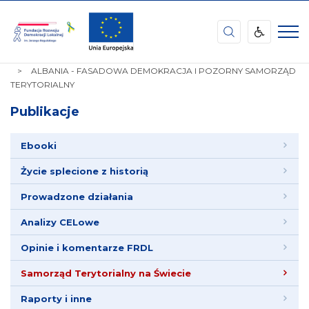
Fundacja
Rozwoju
Demokracji
STRONA
PUBLIKACJE
SAMORZĄD TERYTORIALNY NA ŚWIECIE
Lokalnej
GŁÓWNA
ALBANIA - FASADOWA DEMOKRACJA I POZORNY SAMORZĄD
im.
TERYTORIALNY
Jerzego
Regulskiego
Publikacje
Ebooki
Życie splecione z historią
Prowadzone działania
Analizy CELowe
Opinie i komentarze FRDL
Samorząd Terytorialny na Świecie
Raporty i inne