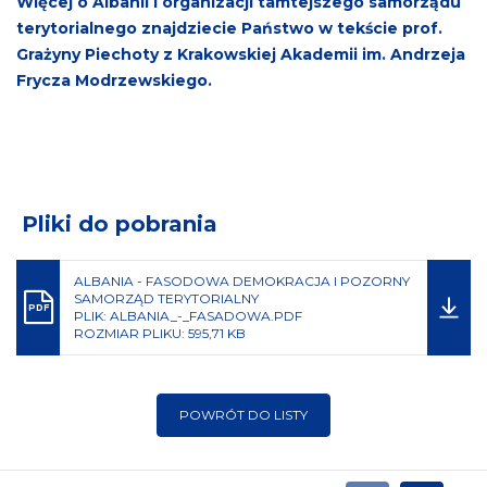
Więcej o Albanii i organizacji tamtejszego samorządu
terytorialnego znajdziecie Państwo w tekście prof.
Grażyny Piechoty z Krakowskiej Akademii im. Andrzeja
Frycza Modrzewskiego.
Pliki do pobrania
ALBANIA - FASODOWA DEMOKRACJA I POZORNY
SAMORZĄD TERYTORIALNY
PDF
PLIK: ALBANIA_-_FASADOWA.PDF
ROZMIAR PLIKU: 595,71 KB
POWRÓT DO LISTY