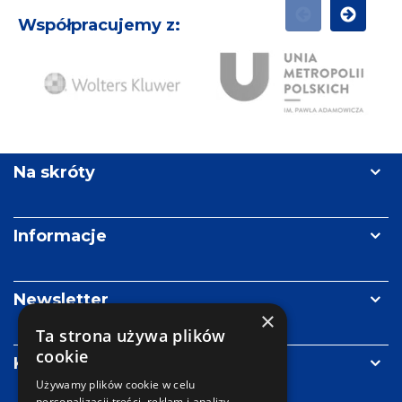
Współpracujemy z:
POPRZEDNI
NASTĘPN
Ży
Wolters
Unia
Re
Kluwer
Metropolii
Polskich
Na skróty
im.
Pawła
Adamowicza
Informacje
Newsletter
×
Ta strona używa plików
cookie
Kontakt
Używamy plików cookie w celu
personalizacji treści, reklam i analizy