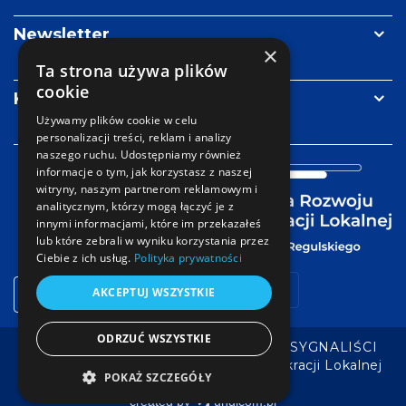
Newsletter
×
Ta strona używa plików
cookie
Kontakt
Używamy plików cookie w celu
personalizacji treści, reklam i analizy
naszego ruchu. Udostępniamy również
informacje o tym, jak korzystasz z naszej
witryny, naszym partnerom reklamowym i
analitycznym, którzy mogą łączyć je z
innymi informacjami, które im przekazałeś
lub które zebrali w wyniku korzystania przez
Ciebie z ich usług.
Polityka prywatności
Strefa
AKCEPTUJ WSZYSTKIE
Facebook
YouTube
LinkedIn
mail
logowania
ODRZUĆ WSZYSTKIE
POLITYKA PRYWATNOŚCI RODO
SYGNALIŚCI
Copyright © Fundacja Rozwoju Demokracji Lokalnej
POKAŻ SZCZEGÓŁY
im. Jerzego Regulskiego
created by
undicom.pl