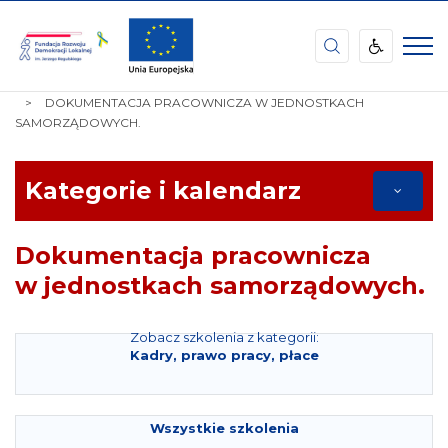
Fundacja
Rozwoju
Demokracji
STRONA
TEMATY
KADRY, PRAWO PRACY, PŁACE
Lokalnej
GŁÓWNA
DOKUMENTACJA PRACOWNICZA W JEDNOSTKACH
im.
SAMORZĄDOWYCH.
Jerzego
Regulskiego
Kategorie i kalendarz
Dokumentacja pracownicza
w jednostkach samorządowych.
Zobacz szkolenia z kategorii:
Kadry, prawo pracy, płace
Wszystkie szkolenia