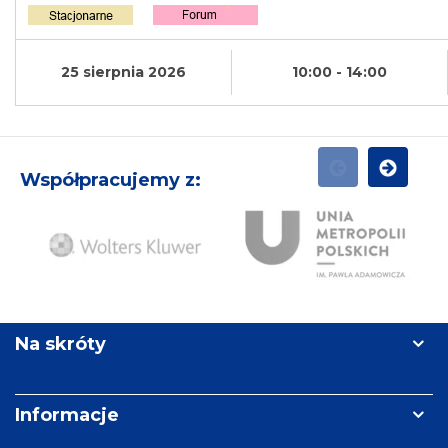
25 sierpnia 2026
10:00 - 14:00
Współpracujemy z:
POPRZEDNI
NASTĘPN
Ży
Wolters
Unia
Re
Kluwer
Metropolii
Polskich
Na skróty
im.
Pawła
Adamowicza
Informacje