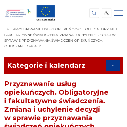
Fundacja
Rozwoju
Demokracji
STRONA
TEMATY
POMOC SPOŁECZNA, ZDROWIE
Lokalnej
GŁÓWNA
PRZYZNAWANIE USŁUG OPIEKUŃCZYCH. OBLIGATORYJNE I
im.
FAKULTATYWNE ŚWIADCZENIA. ZMIANA I UCHYLENIE DECYZJI W
Jerzego
SPRAWIE PRZYZNAWANIA ŚWIADCZEŃ OPIEKUŃCZYCH.
Regulskiego
OBLICZANIE OPŁATY
Kategorie i kalendarz
Przyznawanie usług
opiekuńczych. Obligatoryjne
i fakultatywne świadczenia.
Zmiana i uchylenie decyzji
w sprawie przyznawania
świadczeń opiekuńczych.