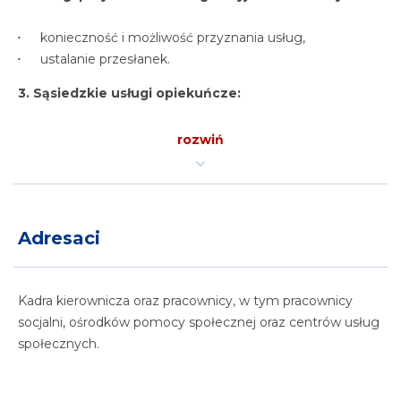
konieczność i możliwość przyznania usług,
ustalanie przesłanek.
3. Sąsiedzkie usługi opiekuńcze:
charakter usług,
rozwiń
warunki przyznawania,
relacja do ogólnych usług opiekuńczych.
4. Definicja osoby samotnej.
Adresaci
Kadra kierownicza oraz pracownicy, w tym pracownicy
socjalni, ośrodków pomocy społecznej oraz centrów usług
społecznych.