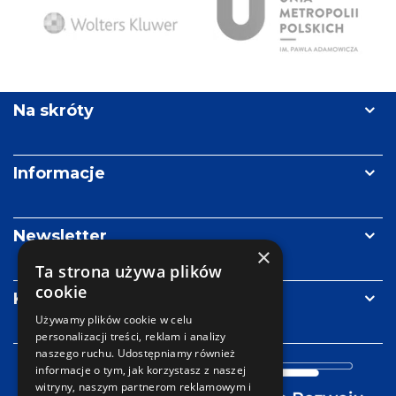
Ży
Wolters
Unia
Re
Kluwer
Metropolii
Polskich
Na skróty
im.
Pawła
Adamowicza
Informacje
Newsletter
×
Ta strona używa plików
cookie
Kontakt
Używamy plików cookie w celu
personalizacji treści, reklam i analizy
naszego ruchu. Udostępniamy również
informacje o tym, jak korzystasz z naszej
witryny, naszym partnerom reklamowym i